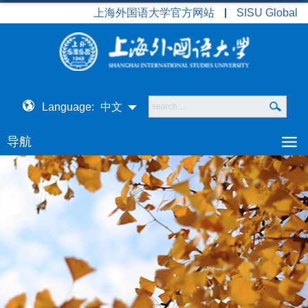
上海外国语大学官方网站
SISU Global
Language:
中文
导航