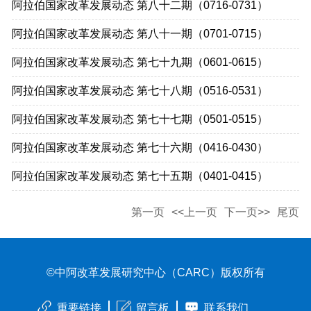
阿拉伯国家改革发展动态 第八十二期（0716-0731）
阿拉伯国家改革发展动态 第八十一期（0701-0715）
阿拉伯国家改革发展动态 第七十九期（0601-0615）
阿拉伯国家改革发展动态 第七十八期（0516-0531）
阿拉伯国家改革发展动态 第七十七期（0501-0515）
阿拉伯国家改革发展动态 第七十六期（0416-0430）
阿拉伯国家改革发展动态 第七十五期（0401-0415）
第一页
<<上一页
下一页>>
尾页
©中阿改革发展研究中心（CARC）版权所有
重要链接
留言板
联系我们