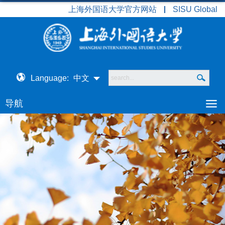
上海外国语大学官方网站
SISU Global
Language:
中文
导航