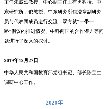
主任朱威烈教授、中心副主任王有勇教授、中
东研究所丁俊教授、中东研究所包澄章副研究
员与代表团成员进行交流，双方就“一带一
路”倡议的推进情况、中科两国的合作潜力等问
题进行了深入的探讨。
2019年12月27日
中华人民共和国教育部党组书记、部长陈宝生
调研中心工作。
2020年