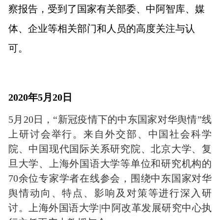
察报告
，
受到了国家有关部委、中阿智库、媒
体、企业等相关部门和人员的高度关注与认
可。
2020年5月20日
5
月
20
日，“新冠疫情下的中东国家对华舆情”线
上研讨会举行。来自外交部、中国社会科学
院、中国现代国际关系研究院、北京大学、复
旦大学、上海外国语大学等单位和研究机构的
70
余位专家学者在线参会，围绕中东国家对华
舆情动向、特点、影响及对策等进行深入研
讨。上海外国语大学
|
中阿改革发展研究中心执