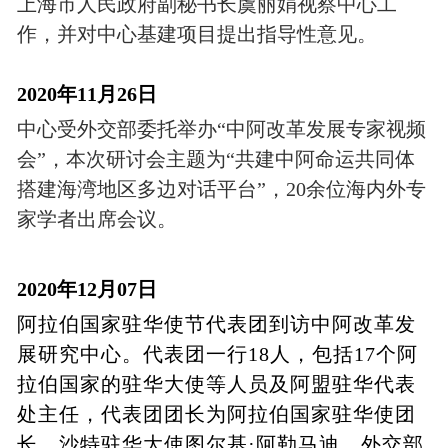
上海市人民政府副秘书长虞丽娟视察中心工
作，并对中心基建项目提出指导性意见。
2020年11月26日
中心受外交部委托举办“中阿改革发展专家视频
会”，本次研讨会主题为“共建中阿命运共同体
搭建海湾地区多边对话平台”，20余位海内外专
家学者出席会议。
2020年12月07日
阿拉伯国家驻华使节代表团到访中阿改革发
展研究中心。
代表团一行18人，包括17个阿
拉伯国家的驻华大使等人员及阿盟驻华代表
处主任，代表团团长为阿拉伯国家驻华使团
长、沙特驻华大使图尔基·阿勒马迪。外交部