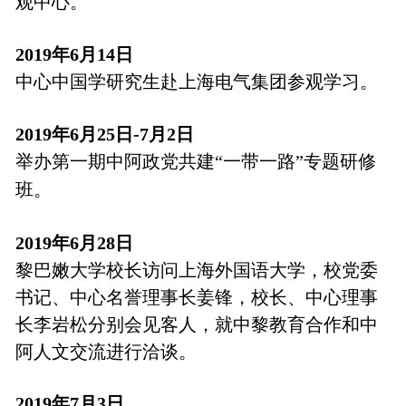
观中心。
2019年6月14日
中心中国学研究生赴上海电气集团参观学习。
2019年6月25日-7月2日
举办第一期中阿政党共建
“一带一路”专题研修
班。
2019年6月28日
黎巴嫩大学校长访问上海外国语大学，校党委
书记、中心名誉理事长姜锋，校长、中心理事
长李岩松分别会见客人，就中黎教育合作和中
阿人文交流进行洽谈。
2019
年
7
月3日