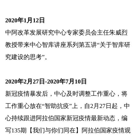
2020年1月12日
中阿改革发展研究中心专家委员会主任朱威烈
教授带来中心智库讲座系列第五讲“关于智库研
究建设的思考”。
2020年2月27日-2020年7月10日
新冠疫情暴发后，中心及时调整工作重心，将
工作重心放在“智助抗疫”上，自2月27日起，中
心持续跟进阿拉伯国家新冠疫情最新动态，编
写135期【我们与你们同在】阿拉伯国家疫情观