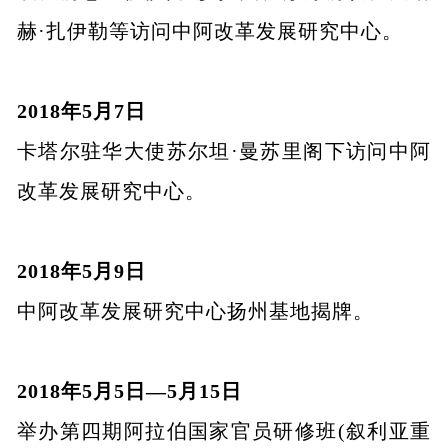
赫·扎伊勒等访问中阿改革发展研究中心。
2018
年
5
月
7
日
卡塔尔驻华大使苏尔坦·曼苏里阁下访问中阿
改革发展研究中心。
2018
年
5
月
9
日
中阿改革发展研究中心扬州基地揭牌。
2018
年
5
月
5
日—
5
月
15
日
举办第四期阿拉伯国家官员研修班
(
叙利亚重