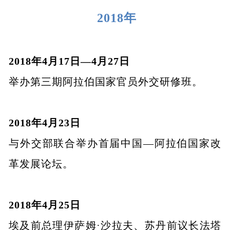
2018年
2018
年
4
月
17
日—
4
月
27
日
举办第三期阿拉伯国家官员外交研修班。
2018
年
4
月
23
日
与外交部联合举办首届中国—阿拉伯国家改
革发展论坛。
2018
年
4
月
25
日
埃及前总理伊萨姆·沙拉夫、苏丹前议长法塔