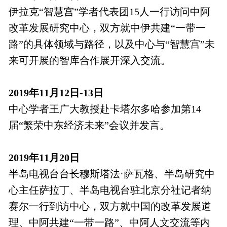
伊拉克“智慧宫”学者代表团15人一行访问中阿
改革发展研究中心，双方就中伊共建“一带一
路”的具体领域与路径，以及中心与“智慧宫”未
来可开展的智库合作展开深入交流。
2019年11月12日-13日
中心学者王广大教授赴卡塔尔多哈参加第14
届“繁荣中东经济未来”会议并发言。
2019年11月20日
半岛电视台台长穆斯塔法·萨瓦格、半岛研究中
心主任萨拉丁、半岛电视台驻北京分社记者纳
赛尔一行到访中心，双方就中国的改革发展道
理、中阿共建“一带一路”、中阿人文交流等内