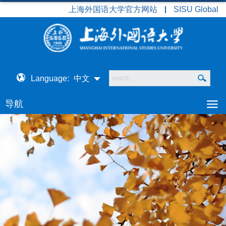
上海外国语大学官方网站
SISU Global
Language:
中文
导航