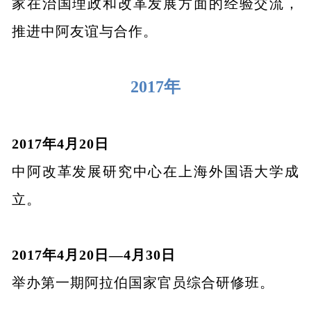
家在治国理政和改革发展方面的经验交流，
推进中阿友谊与合作。
2017年
2017
年
4
月
20
日
中阿改革发展研究中心在上海外国语大学成
立。
2017
年
4
月
20
日—
4
月
30
日
举办第一期阿拉伯国家官员综合研修班。