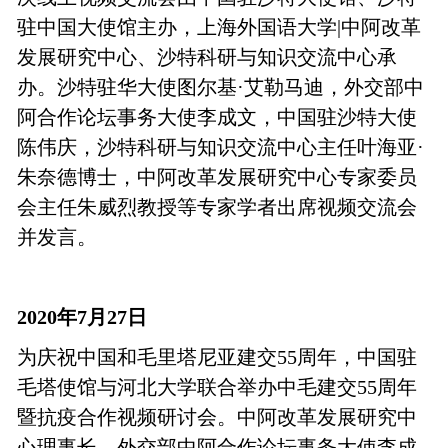
驻中国大使馆主办，上海外国语大学|中阿改革
发展研究中心、沙特科研与知识交流中心承
办。
沙特驻华大使图尔基·艾勒马迪，外交部中
阿合作论坛事务大使李成文，中国驻沙特大使
陈伟庆，沙特科研与知识交流中心主任叶海亚·
朱奈德博士，中阿改革发展研究中心专家委员
会主任朱威烈教授等专家学者出席视频交流会
并发言。
2020年7月27日
为庆祝中国和毛里塔尼亚建交
55
周年，中国驻
毛塔使馆与河北大学联合举办中毛建交
55
周年
暨抗疫合作视频研讨会。中阿改革发展研究中
心理事长、外交部中阿合作论坛事务大使李成