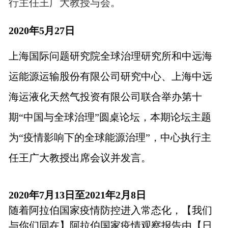
行主任王广大教授与会。
2020年5月27日
上海国际问题研究院全球治理研究所和中远海
运能源运输股份有限公司研究中心、上海中远
海运液化天然气投资有限公司联合举办第十
期“中国与全球治理”圆桌论坛，本期论坛主题
为“疫情影响下的全球能源治理”，中心执行主
任王广大教授出席会议并发言。
2020年7月13日至2021年2月8日
随着阿拉伯国家疫情防控进入常态化，【我们
与你们同在】阿拉伯国家疫情观察报告由【日