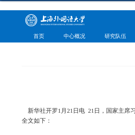
首页
中心概况
研究队伍
新华社开罗
1
月
21
日电
21
日，国家主席
全文如下：