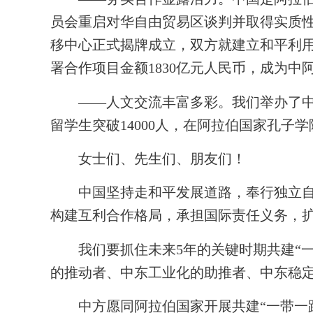
员会重启对华自由贸易区谈判并取得实质
移中心正式揭牌成立，双方就建立和平利
署合作项目金额
1830
亿元人民币，成为中阿
——人文交流丰富多彩。我们举办了中阿
留学生突破
14000
人，在阿拉伯国家孔子学
女士们、先生们、朋友们！
中国坚持走和平发展道路，奉行独立自主
构建互利合作格局，承担国际责任义务，
我们要抓住未来
5
年的关键时期共建“
的推动者、中东工业化的助推者、中东稳
中方愿同阿拉伯国家开展共建“一带一路