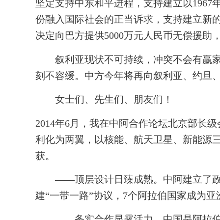
坚定支持中东和平进程，支持建立以
1967
份融入国际社会的正当诉求，支持建立新
决定向巴方提供
5000
万元人民币无偿援助
叙利亚现状不可持续，冲突不会有赢家，
刻不容缓。中方今年将再向叙利亚、约旦
女士们、先生们、朋友们！
2014
年
6
月，我在中阿合作论坛北京部长级
利化为两翼，以核能、航天卫星、新能源三
获。
——顶层设计日臻成熟。中阿建立了政
建“一带一路”协议，
7
个阿拉伯国家成为亚
——务实合作显露活力。中国是阿拉伯