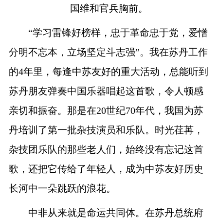
国维和官兵胸前。
“学习雷锋好榜样，忠于革命忠于党，爱憎
分明不忘本，立场坚定斗志强”。我在苏丹工作
的
4
年里，每逢中苏友好的重大活动，总能听到
苏丹朋友弹奏中国乐器唱起这首歌，令人顿感
亲切和振奋。那是在
20
世纪
70
年代，我国为苏
丹培训了第一批杂技演员和乐队。时光荏苒，
杂技团乐队的那些老人们，始终没有忘记这首
歌，还把它传给了年轻人，成为中苏友好历史
长河中一朵跳跃的浪花。
中非从来就是命运共同体。在苏丹总统府