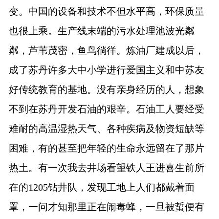
变。中国的设备和技术不但水平高，环保质量
也很上乘。生产线末端的污水处理池波光粼
粼，芦苇茂密，鱼鸟徜徉。炼油厂建成以后，
成了苏丹许多大中小学进行爱国主义和中苏友
好传统教育的基地。没有亲身经历的人，想象
不到在苏丹开发石油的艰辛。石油工人要经受
难耐的高温湿热天气、各种疾病及物资短缺等
困难，有的甚至把年轻的生命永远留在了那片
热土。有一次我去井场看望铁人王进喜生前所
在的
1205
钻井队，发现工地上人们都戴着面
罩，一问才知那里正在闹毒蜂，一旦被蜇便有