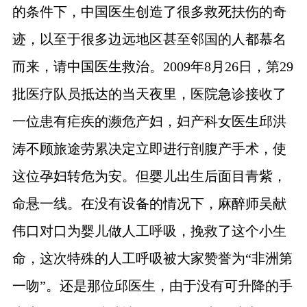
的条件下，中国医生创造了很多救死扶伤的奇
迹，以至于很多边远地区甚至邻国的人都慕名
而来，请中国医生救治。
2009
年
8
月
26
日，第
29
批医疗队员抵达的当天夜里，医院急诊接收了
一位患有疟疾的濒危产妇，妇产科女医生邱洪
涛不顾旅途劳累决定立即进行剖腹产手术，使
这位孕妇转危为安。但婴儿出生后面目青紫，
命悬一线。在没有设备的情况下，麻醉师吴献
伟口对口为婴儿做人工呼吸，挽救了这个小生
命，这次特殊的人工呼吸被大家赞誉为“非洲第
一吻”。还是那位邱医生，由于没有可升降的手