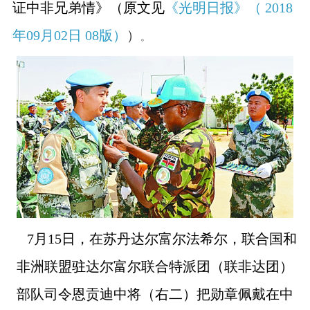
证中非兄弟情》（原文见
《光明日报》（
2018
年
09
月
02
日
08
版）
）
。
7
月
15
日，在苏丹达尔富尔法希尔，联合国和
非洲联盟驻达尔富尔联合特派团（联非达团）
部队司令恩贡迪中将（右二）把勋章佩戴在中