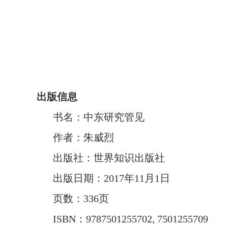
出版信息
书名：中东研究管见
作者：朱威烈
出版社：世界知识出版社
出版日期：
2017
年
11
月
1
日
页数：
336
页
ISBN
：
9787501255702, 7501255709