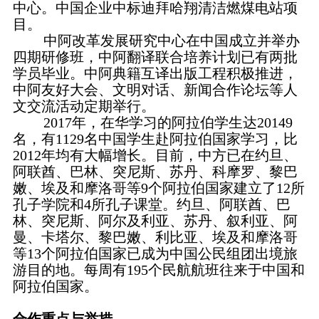
中心。中国企业中标迪拜哈翔清洁燃煤电站项
目。
中阿改革发展研究中心在中国成立并举办
四期研修班，中阿翻译联合培养计划已有两批
学员毕业。中阿典籍互译出版工程积极推进，
中阿友好大会、文明对话、新闻合作论坛等人
文交流活动定期举行。
2017
年，在华学习的阿拉伯学生达
20149
名，有
1129
名中国学生赴阿拉伯国家学习，比
2012
年均有大幅增长
。目前，中方已在约旦、
阿联酋、巴林、突尼斯、苏丹、科摩罗、黎巴
嫩、埃及和摩洛哥等
9
个阿拉伯国家建立了
12
所
孔子学院和
4
所孔子课堂。约旦、阿联酋、巴
林、突尼斯、阿尔及利亚、苏丹、叙利亚、阿
曼、卡塔尔、黎巴嫩、利比亚、埃及和摩洛哥
等
13
个阿拉伯国家已成为中国公民组团出境旅
游目的地。每周有
195
个民航航班往来于中国和
阿拉伯国家。