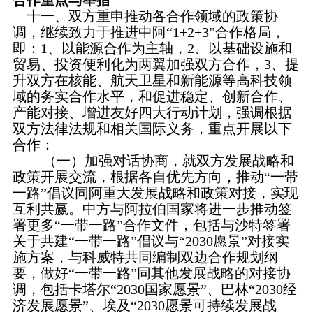
合作重点与举措
十一、双方重申推动各合作领域的政策协
调，继续致力于推进中阿“
1+2+3
”合作格局，
即：
1
、以能源合作为主轴，
2
、以基础设施和
贸易、投资便利化为两翼加强双方合作，
3
、提
升双方在核能、航天卫星和新能源等高科技领
域的务实合作水平，和促进稳定、创新合作、
产能对接、增进友好四大行动计划，强调根据
双方法律法规和相关国际义务，重点开展以下
合作：
（一）加强对话协商，就双方发展战略和
政策开展交流，根据各自优先方向，推动“一带
一路”倡议同阿重大发展战略和政策对接，实现
互利共赢。中方与阿拉伯国家将进一步推动签
署更多“一带一路”合作文件，包括与沙特签署
关于共建“一带一路”倡议与“
2030
愿景”对接实
施方案，与科威特共同编制双边合作规划纲
要，做好“一带一路”同其他发展战略的对接协
调，包括卡塔尔“
2030
国家愿景”、巴林“
2030
经
济发展愿景”、埃及“
2030
愿景可持续发展战