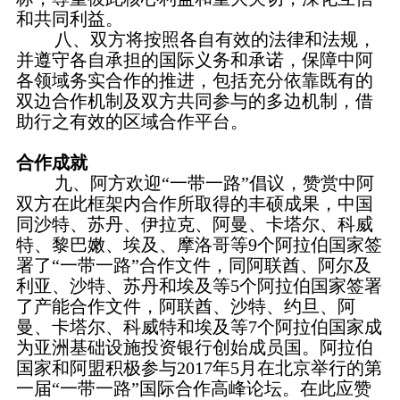
和共同利益。
八、双方将按照各自有效的法律和法规，
并遵守各自承担的国际义务和承诺，保障中阿
各领域务实合作的推进，包括充分依靠既有的
双边合作机制及双方共同参与的多边机制，借
助行之有效的区域合作平台。
合作成就
九、阿方欢迎“一带一路”倡议，赞赏中阿
双方在此框架内合作所取得的丰硕成果，中国
同沙特、苏丹、伊拉克、阿曼、卡塔尔、科威
特、黎巴嫩、埃及、摩洛哥等
9
个阿拉伯国家签
署了“一带一路”合作文件，同阿联酋、阿尔及
利亚、沙特、苏丹和埃及等
5
个阿拉伯国家签署
了产能合作文件，阿联酋、沙特、约旦、阿
曼、卡塔尔、科威特和埃及等
7
个阿拉伯国家成
为亚洲基础设施投资银行创始成员国。阿拉伯
国家和阿盟积极参与
2017
年
5
月在北京举行的第
一届“一带一路”国际合作高峰论坛。在此应赞