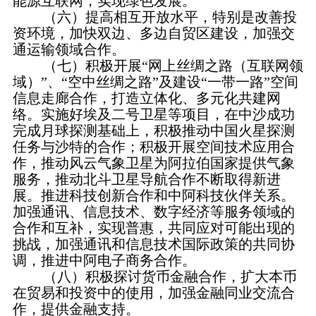
能源互联网，实现绿色发展。
（六）提高相互开放水平，特别是改善投
资环境，加快双边、多边自贸区建设，加强交
通运输领域合作。
（七）积极开展“网上丝绸之路（互联网领
域）”、“空中丝绸之路”及建设“一带一路”空间
信息走廊合作，打造立体化、多元化共建网
络。实施好埃及二号卫星等项目，在中沙成功
完成月球探测基础上，积极推动中国火星探测
任务与沙特的合作；积极开展空间技术应用合
作，推动风云气象卫星为阿拉伯国家提供气象
服务，推动北斗卫星导航合作不断取得新进
展。推进科技创新合作和中阿科技伙伴关系。
加强通讯、信息技术、数字经济等服务领域的
合作和互补，实现普惠，共同应对可能出现的
挑战，加强通讯和信息技术国际政策的共同协
调，推进中阿电子商务合作。
（八）积极探讨货币金融合作，扩大本币
在贸易和投资中的使用，加强金融同业交流合
作，提供金融支持。