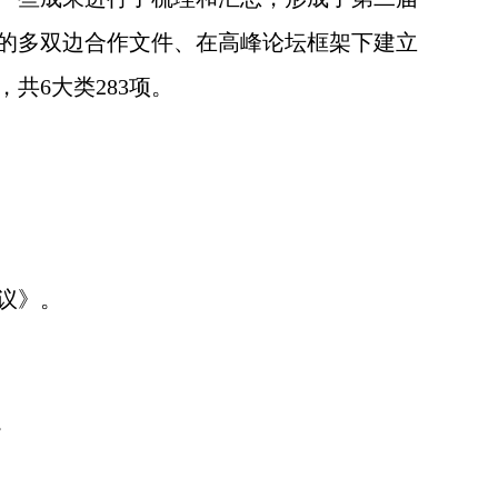
的多双边合作文件、在高峰论坛框架下建立
，共
6
大类
283
项。
议》。
。