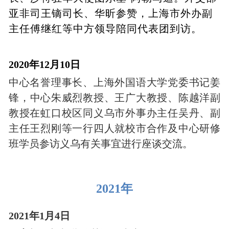
亚非司王镝司长、华昕参赞，上海市外办副
主任傅继红等中方领导陪同代表团到访。
2020年12月10日
中心名誉理事长、上海外国语大学党委书记
姜
锋
，
中心朱威烈教授、王广大
教授
、陈越洋
副
教授
在虹口校区
同
义乌
市
外事办主任吴丹、副
主任王烈刚等一行四人就
校市合作及
中心
研修
班学员参访
义乌有关事宜
进
行座谈交流。
2021年
2021年1月4日