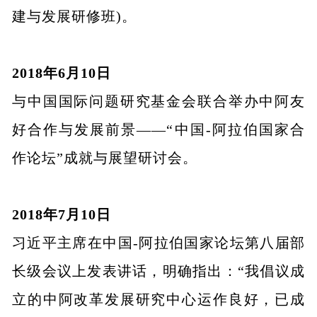
建与发展研修班
)
。
2018
年
6
月
10
日
与中国国际问题研究基金会联合举办中阿友
好合作与发展前景——“中国
-
阿拉伯国家合
作论坛”成就与展望研讨会。
2018
年
7
月
10
日
习近平主席在中国
-
阿拉伯国家论坛第八届部
长级会议上发表讲话，明确指出：“我倡议成
立的中阿改革发展研究中心运作良好，已成