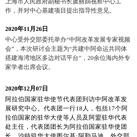
上海市人民政府副秘书长虞丽娟视察中心工
作，并对中心基建项目提出指导性意见。
2020年11月26日
中心受外交部委托举办“中阿改革发展专家视频
会”，本次研讨会主题为“共建中阿命运共同体
搭建海湾地区多边对话平台”，20余位海内外专
家学者出席会议。
2020年12月07日
阿拉伯国家驻华使节代表团到访中阿改革发
展研究中心。
代表团一行18人，包括17个阿
拉伯国家的驻华大使等人员及阿盟驻华代表
处主任，代表团团长为阿拉伯国家驻华使团
长、沙特驻华大使图尔基·阿勒马迪。外交部