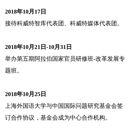
2018
年
10
月
17
日
接待科威特智库代表团、科威特媒体代表团。
2018
年
10
月
21
日
-10
月
31
日
举办第五期阿拉伯国家官员研修班-改革发展专
题班。
2018
年
10
月
25
日
上海外国语大学与中国国际问题研究基金会签
订合作协议，基金会成为中心合作机构。