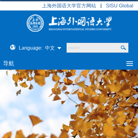
上海外国语大学官方网站
SISU Global
Language:
中文
导航