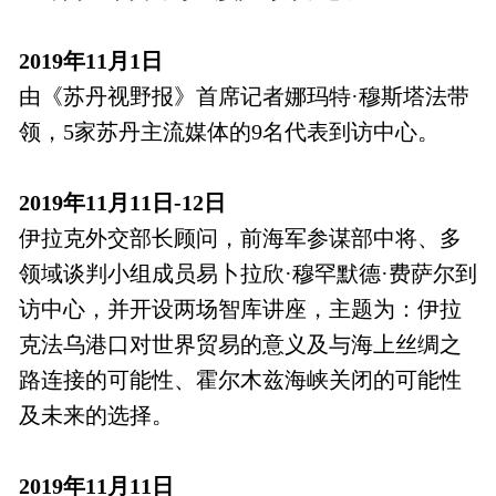
2019年11月1日
由《苏丹视野报》首席记者娜玛特·穆斯塔法带
领，5家苏丹主流媒体的9名代表到访中心。
2019年11月11日-12日
伊拉克外交部长顾问，前海军参谋部中将、多
领域谈判小组成员易卜拉欣·穆罕默德·费萨尔到
访中心，并开设两场智库讲座，主题为：伊拉
克法乌港口对世界贸易的意义及与海上丝绸之
路连接的可能性、霍尔木兹海峡关闭的可能性
及未来的选择。
2019年11月11日