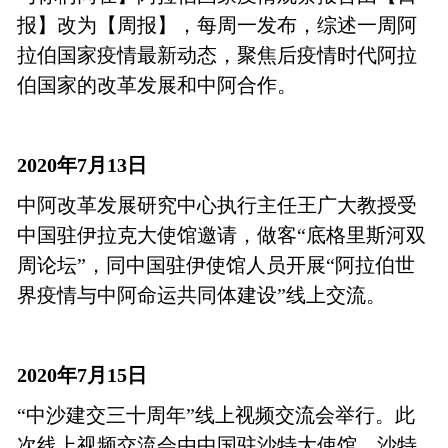
报】改为【周报】，每周一发布，综述一周阿
拉伯国家疫情最新动态，聚焦后疫情时代阿拉
伯国家的改革发展和中阿合作。
2020年7月13日
中阿改革发展研究中心执行主任王广大教授受
中国驻伊拉克大使馆邀请，做客“底格里斯河双
周论坛”，同中国驻伊使馆人员开展“阿拉伯世
界疫情与中阿命运共同体建设”线上交流。
2020年7月15日
“中沙建交三十周年”线上视频交流会举行。
此
次线上视频交流会由中国驻沙特大使馆、沙特