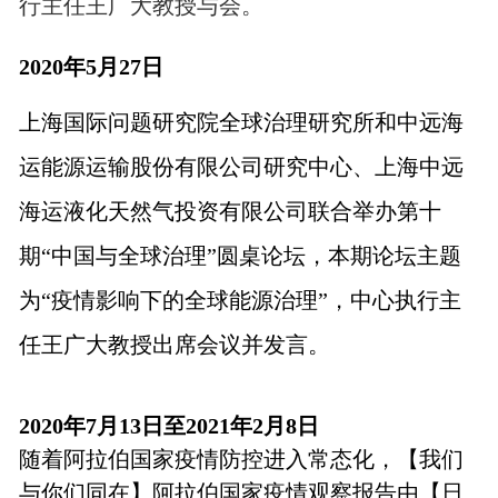
行主任王广大教授与会。
2020年5月27日
上海国际问题研究院全球治理研究所和中远海
运能源运输股份有限公司研究中心、上海中远
海运液化天然气投资有限公司联合举办第十
期“中国与全球治理”圆桌论坛，本期论坛主题
为“疫情影响下的全球能源治理”，中心执行主
任王广大教授出席会议并发言。
2020年7月13日至2021年2月8日
随着阿拉伯国家疫情防控进入常态化，【我们
与你们同在】阿拉伯国家疫情观察报告由【日