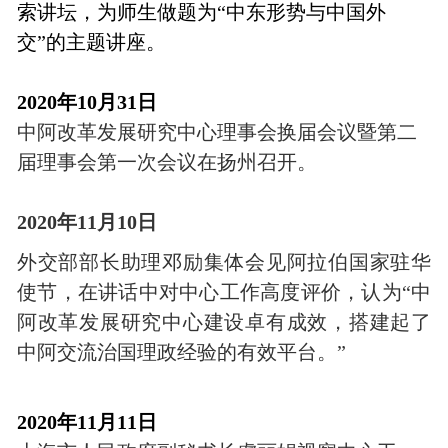
索讲坛，为师生做题为“中东形势与中国外
交”的主题讲座。
2020年10月31日
中阿改革发展研究中心理事会换届会议暨第二
届理事会第一次会议在扬州召开。
2020年11月10日
外交部部长助理邓励集体会见阿拉伯国家驻华
使节，在讲话中对中心工作高度评价，认为“中
阿改革发展研究中心建设卓有成效，搭建起了
中阿交流治国理政经验的有效平台。”
2020年11月11日