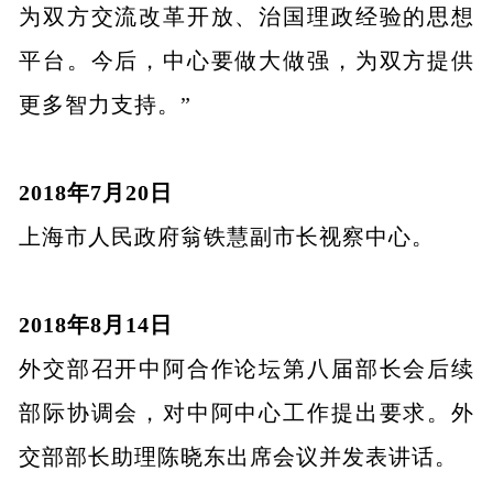
为双方交流改革开放、治国理政经验的思想
平台。今后，中心要做大做强，为双方提供
更多智力支持。”
2018
年
7
月
20
日
上海市人民政府翁铁慧副市长视察中心。
2018
年
8
月
14
日
外交部召开中阿合作论坛第八届部长会后续
部际协调会，对中阿中心工作提出要求。外
交部部长助理陈晓东出席会议并发表讲话。