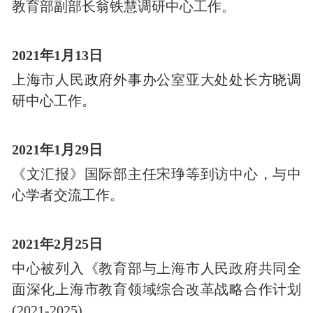
教育部副部长翁铁慧调研中心工作
。
2021年1月13日
上海市人民政府外事办公室亚大处处长方晓调
研中心工作
。
2021年1月29日
《文汇报》国际部主任宋琤等到访中心，与中
心学者交流工作
。
2021年2月25日
中心被列入《教育部与上海市人民政府共同全
面深化上海市教育领域综合改革战略合作计划
(2021-2025)。