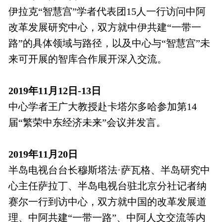
伊拉克“智慧宫”学者代表团15人一行访问中阿
改革发展研究中心，双方就中伊共建“一带一
路”的具体领域与路径，以及中心与“智慧宫”未
来可开展的智库合作展开深入交流。
2019年11月12日-13日
中心学者王广大教授赴卡塔尔多哈参加第14
届“繁荣中东经济未来”会议并发言。
2019年11月20日
半岛电视台台长穆斯塔法·萨瓦格、半岛研究中
心主任萨拉丁、半岛电视台驻北京分社记者纳
赛尔一行到访中心，双方就中国的改革发展道
理、中阿共建“一带一路”、中阿人文交流等内