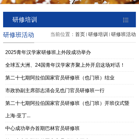
研修培训
研修班活动
当前位置：
首页
研修培训
研修班活动
2025青年汉学家研修班上外段成功举办
全球五大洲、24国青年汉学家齐聚上外开启这场对话！
第二十七期阿拉伯国家官员研修班（也门班）结业
市政协副主席邵志清会见也门官员研修班一行
第二十七期阿拉伯国家官员研修班（也门班）开班仪式暨
上海-亚丁...
中心成功举办首期巴林官员研修班