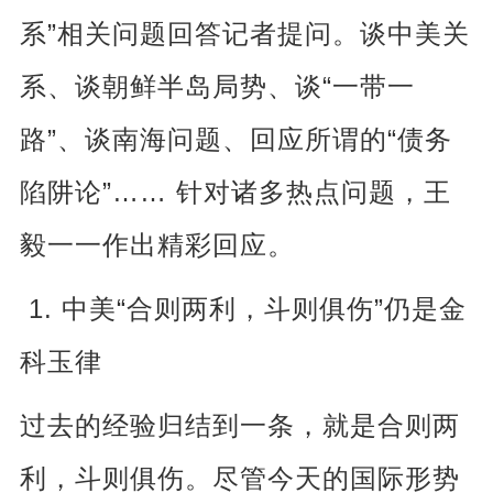
”
系
相关问题回答记者提问。谈中美关
“
系、谈朝鲜半岛局势、谈
一带一
”
“
路
、谈南海问题、回应所谓的
债务
”……
陷阱论
针对诸多热点问题，王
毅一一作出精彩回应。
1.
“
”
中美
合则两利，斗则俱伤
仍是金
科玉律
过去的经验归结到一条，就是合则两
利，斗则俱伤。尽管今天的国际形势