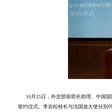
【
|
】
10
月
25
日，外交部前部长助理、中国国
签约仪式。李岩松校长与沈国放大使分别