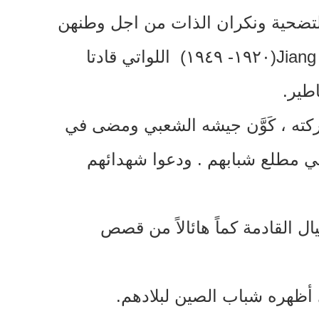
التضحية ونكران الذات من اجل وطنهن
Jiang
(
١٩٢٠
-
١٩٤٩
)
اللواتي قادتا
اطير
.
كته ، كَوَّن جيشه الشعبي ومضى في
.
ودعوا شهدائهم
 القادمة كماً هائالاً من قصص
أظهره شباب الصين لبلادهم
.