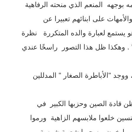
 بوجهه المنعم الذي منحته الرفاهية
لأمهات على ابنائهم تعبيرا عن
و يستمع لعبارة والده المتكررة نظرة
" 
وهكذا ظل هذا التصور راسخًا عندي
، ووجد
"
الأباطرة الصغار
"
المدللين
 ظن قادة الصين وحزبها الكبير في
نسين خلعوا ملابسهم الزاهية ورموا
حزب ليخوض به حربا شعبية شرسة