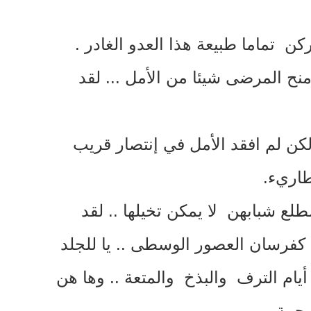
ن تماما طبيعة هذا العدو الغادر
.
منح المرضى شيئا من الأمل
...
لقد
ن لم افقد الأمل في إنتصار قريب
طاريء
.
لع شبابهن لا يمكن تخيلها
..
لقد
ض كفرسان العصور الوسطى
..
يا للجلد
ام الترف والبذخ والمتعة
..
وها هن
رحمة
.