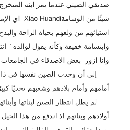
صديقي الصيني عندما يمر ابنه المتخرج
شيئًا من الوسامة
Xiao Huandi
اي الإم
استيائهم من ولعهم بحياة الراحة والبذ
وابتسامة خفيفة وكأنه يقول لوالده
"
ان
وانا ازور بعض الأصدقاء في الجامعات 
إلى أن وجدت الصين نفسها في ذا
أمامهم وأمام بلادهم وشعبهم تحديًا كبيرً
لم يطل انتظار الصين لبناتها وأبنا
أولادهم وبناتهم اذ اندفع من هذا الجي
بعيدا حقائب القوشي الغالية الثمن وا