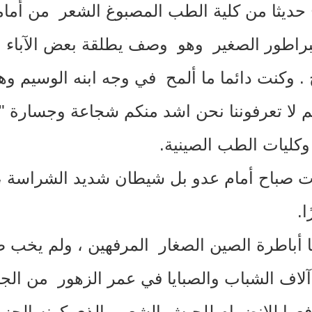
 حديثا من كلية الطب المصبوغ الشعر من أمامه
براطور الصغير وهو وصف يطلقة بعض الآباء وا
خ
.
وكنت دائما ما ألمح في وجه ابنه الوسيم وه
تم لا تعرفوننا نحن اشد منكم شجاعة وجسارة
.
وكليات الطب الصينية
.
ت صباح أمام عدو بل شيطان شديد الشراسة 
ا
.
ئها أباطرة الصين الصغار المرفهين ، ولم يخب
ل آلاف الشباب والصبايا في عمر الزهور من الج
ندفعوا للانضمام للجيش الشعبي الذي كونه ال