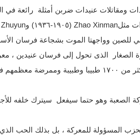
يدات ومقاتلات عنيدات ضربن أمثلة رائعة في 
ت مثل
Zhao Xinman
(
١٩٠٥
-
١٩٣٦
)
و
 Zhuyun
ني للصين وواجهتا الموت بشجاعة فرسان الأس
ة الصغار الذى تحول إلى فرسان عنيدين ، معر
ي مطلع شبابهم
ة الصعبة وهو حتما سيفعل سيترك خلفه للأجيال
حزب المسؤولة للمعركة ، بل بذلك الحب الذي 