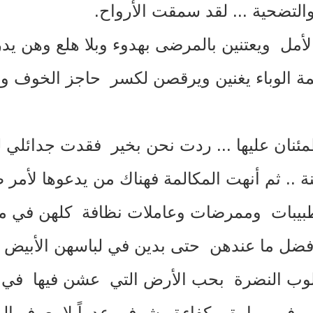
والتضحية
...
لقد سمقت الأرواح
.
ل ويعتنين بالمرضى بهدوء وبلا هلع وهن يدرك
ة الوباء يغنين ويرقصن لكسر حاجز الخوف و
ئنان عليها
...
ردت نحن بخير فقدت جدائلي لك
نة
..
ثم أنهت المكالمة فهناك من يدعوها لأمر 
، طبيبات وممرضات وعاملات نظافة كلهن في مط
فضل ما عندهن حتى بدين في لباسهن الأبي
وب النضرة بحب الأرض التي عشن فيها في أي
ن في مهارة وكفاءة وشرف عدواً لا يعرف ال