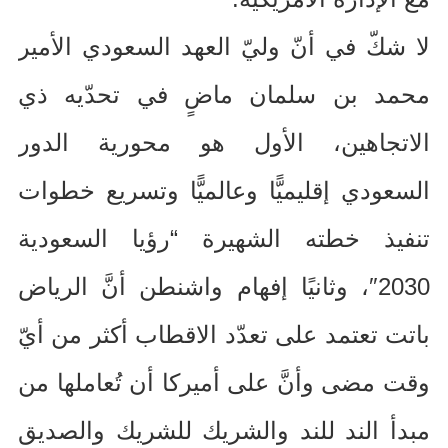
لا شكّ في أنّ وليّ العهد السعودي الأمير
محمد بن سلمان ماضٍ في تحدّيه ذي
الاتجاهين، الأول هو محورية الدور
السعودي إقليميًّا وعالميًّا وتسريع خطوات
تنفيذ خطته الشهيرة “رؤيا السعودية
2030″
، وثانيًا إفهام واشنطن أنَّ الرياض
باتت تعتمد على تعدّد الاقطاب أكثر من أيّ
وقت مضى وأنَّ على أميركا أن تُعاملها من
مبدأ الند للند والشريك للشريك والصديق