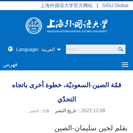
上海外国语大学官方网站
SISU Global
العربية
Language:
فهرس
قمّة الصين-السعوديّة، خطوة أخرى باتجاه
التحدّي
2022-12-08
تاريخ النشر：
الناشر：汪倩
بقلم لجين سليمان
-
الصين